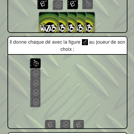
Il donne chaque dé avec la figure
au joueur de son
choix ;