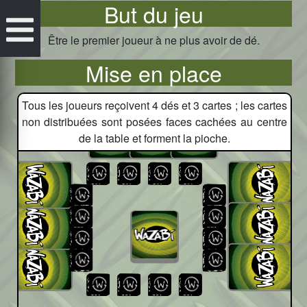
But du jeu
Être le premier joueur à ne plus avoir de dé.
Mise en place
Tous les joueurs reçoivent 4 dés et 3 cartes ; les cartes
non distribuées sont posées faces cachées au centre
de la table et forment la pioche.