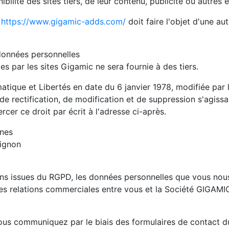
ibilité des sites tiers, de leur contenu, publicité ou autres
e
https://www.gigamic-adds.com/
doit faire l'objet d'une aut
données personnelles
s par les sites Gigamic ne sera fournie à des tiers.
atique et Libertés en date du 6 janvier 1978, modifiée par 
 de rectification, de modification et de suppression s'agis
cer ce droit par écrit à l'adresse ci-après.
nnes
ignon
ns issues du RGPD, les données personnelles que vous no
des relations commerciales entre vous et la Société GIGAMI
us communiquez par le biais des formulaires de contact du