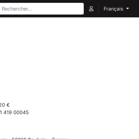
Français
20 €
61 419 00045
9