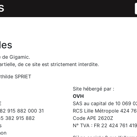
s
les
té de Gigamic.
ielle, de ce site est strictement interdite.
athilde SPRIET
Site hébergé par :
OVH
€
SAS au capital de 10 069 0
382 915 882 000 31
RCS Lille Métropole 424 7
 35 382 915 882
Code APE 2620Z
s
N° TVA : FR 22 424 761 41
non