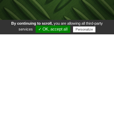
By continuing to scroll,
you are allowing all third-party
services
✓ OK, accept all
Personalize
Auteur : Guilhem Debricon
Voir aussi
Suivez nous sur
Gigamic
Arcana Puzzle
Akropolis
Critical
La maison des souris
Trouver un point de vente
Retour sur :