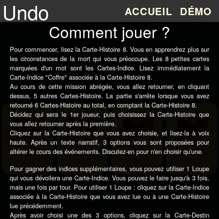
Undo
ACCUEIL
DÉMO
Comment jouer ?
Pour commencer, lisez la Carte-Histoire 8. Vous en apprendrez plus sur
les circonstances de la mort qui vous préoccupe. Les 8 petites cartes
marquées d'un mot sont les Cartes-Indice. Lisez immédiatement la
Carte-Indice "Coffre" associée à la Carte-Histoire 8.
Au cours de cette mission abrégée, vous allez retourner, en cliquant
dessus, 5 autres Cartes-Histoire. La partie s'arrête lorsque vous avez
retourné 6 Cartes-Histoire au total, en comptant la Carte-Histoire 8.
Décidez qui sera le 1er joueur, puis choisissez la Carte-Histoire que
vous allez retourner après la première.
Cliquez sur la Carte-Histoire que vous avez choisie, et lisez-la à voix
haute. Après un texte narratif, 3 options vous sont proposées pour
altérer le cours des événements. Discutez-en pour n'en choisir qu'une.
Pour gagner des indices supplémentaires, vous pouvez utiliser 1 Loupe
qui vous dévoilera une Carte-Indice. Vous pouvez le faire jusqu'à 3 fois,
mais une fois par tour. Pour utiliser 1 Loupe : cliquez sur la Carte-Indice
associée à la Carte-Histoire que vous avez lue ou à une Carte-Histoire
lue précédemment.
Après avoir choisi une des 3 options, cliquez sur la Carte-Destin