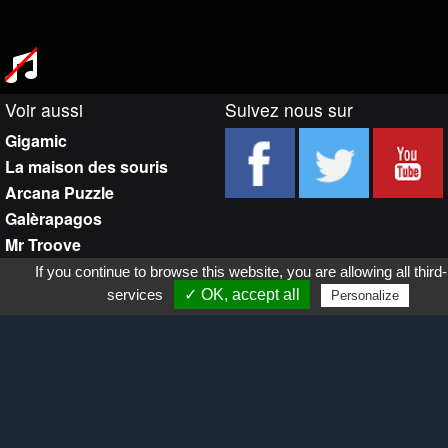
Voir aussi
Suivez nous sur
Gigamic
La maison des souris
Arcana Puzzle
Galèrapagos
Mr Troove
If you continue to browse this website, you are allowing all third
services
✓ OK, accept all
Personalize
Trouver un point de vente
Retour sur :
Gigamic-adds