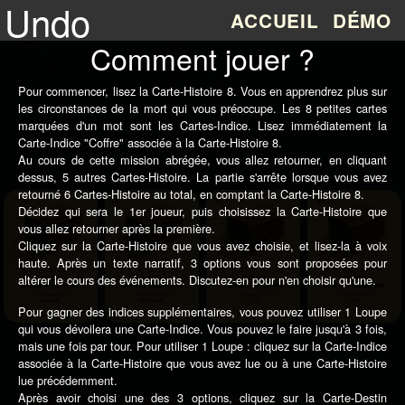
Undo
ACCUEIL
DÉMO
Comment jouer ?
Pour commencer, lisez la Carte-Histoire 8. Vous en apprendrez plus sur
les circonstances de la mort qui vous préoccupe. Les 8 petites cartes
marquées d'un mot sont les Cartes-Indice. Lisez immédiatement la
Carte-Indice "Coffre" associée à la Carte-Histoire 8.
Au cours de cette mission abrégée, vous allez retourner, en cliquant
dessus, 5 autres Cartes-Histoire. La partie s'arrête lorsque vous avez
retourné 6 Cartes-Histoire au total, en comptant la Carte-Histoire 8.
Décidez qui sera le 1er joueur, puis choisissez la Carte-Histoire que
vous allez retourner après la première.
Cliquez sur la Carte-Histoire que vous avez choisie, et lisez-la à voix
haute. Après un texte narratif, 3 options vous sont proposées pour
altérer le cours des événements. Discutez-en pour n'en choisir qu'une.
Pour gagner des indices supplémentaires, vous pouvez utiliser 1 Loupe
qui vous dévoilera une Carte-Indice. Vous pouvez le faire jusqu'à 3 fois,
mais une fois par tour. Pour utiliser 1 Loupe : cliquez sur la Carte-Indice
associée à la Carte-Histoire que vous avez lue ou à une Carte-Histoire
lue précédemment.
Après avoir choisi une des 3 options, cliquez sur la Carte-Destin