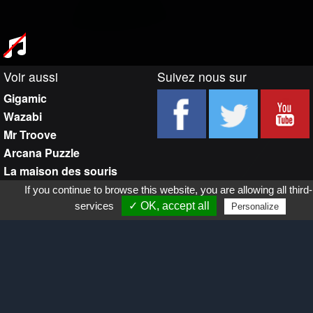
Voir aussi
Suivez nous sur
Gigamic
Wazabi
Mr Troove
Arcana Puzzle
La maison des souris
If you continue to browse this website, you are allowing all third
services
✓ OK, accept all
Personalize
Trouver un point de vente
Retour sur :
Gigamic-adds