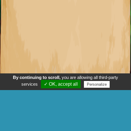
By continuing to scroll,
you are allowing all third-party
services
✓ OK, accept all
Personalize
Merci à Hans im Glück de nous avoir autorisé à utiliser les Meeples, qui
Auteur : Alexandre Garcia
sont originaires du jeu Carcassonne.
Illustrations : Nastya Lehn
Voir aussi
Suivez nous sur