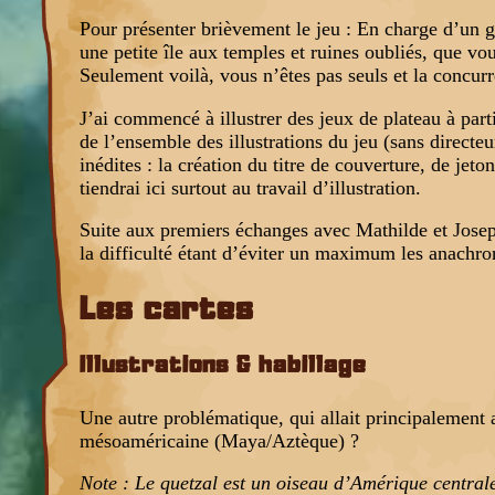
Pour présenter brièvement le jeu : En charge d’un 
une petite île aux temples et ruines oubliés, que vou
Seulement voilà, vous n’êtes pas seuls et la concurr
J’ai commencé à illustrer des jeux de plateau à part
de l’ensemble des illustrations du jeu (sans directe
inédites : la création du titre de couverture, de jet
tiendrai ici surtout au travail d’illustration.
Suite aux premiers échanges avec Mathilde et Josep
la difficulté étant d’éviter un maximum les anachr
Les cartes
Illustrations & habillage
Une autre problématique, qui allait principalement aff
mésoaméricaine (Maya/Aztèque) ?
Note : Le quetzal est un oiseau d’Amérique centrale,