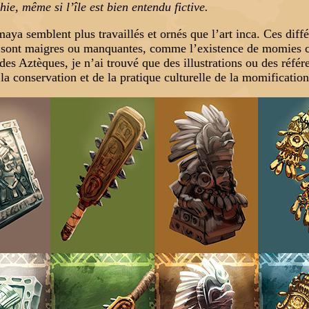
e, même si l’île est bien entendu fictive.
aya semblent plus travaillés et ornés que l’art inca. Ces diffé
es sont maigres ou manquantes, comme l’existence de momies c
 des Aztèques, je n’ai trouvé que des illustrations ou des réfé
la conservation et de la pratique culturelle de la momificatio