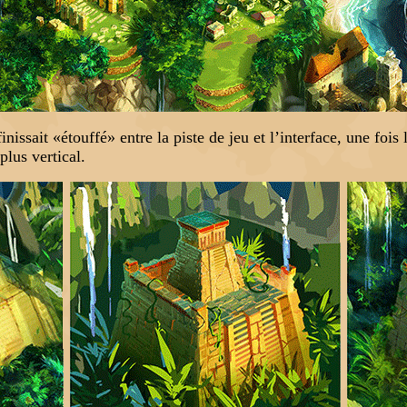
issait «étouffé» entre la piste de jeu et l’interface, une fois l
plus vertical.