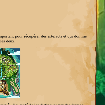
 important pour récupérer des artefacts et qui domine
 les deux.
servé), j’ai tenté de les distinguer par des formes