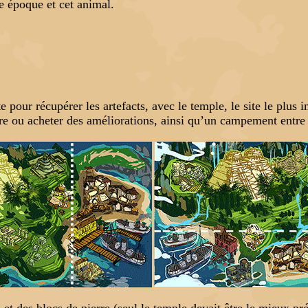
e époque et cet animal.
e pour récupérer les artefacts, avec le temple, le site le plus
endre ou acheter des améliorations, ainsi qu’un campement entre
 et des blocs de pierre (seul le temple devait être le mieux pré