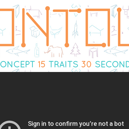
ONCEPT
15
TRAITS
30
SECOND