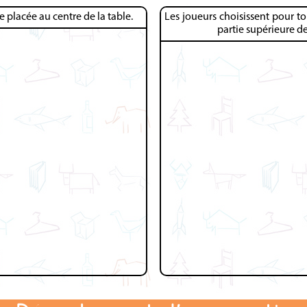
 placée au centre de la table.
Les joueurs choisissent pour tou
partie supérieure de