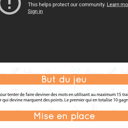
But du jeu
tour tenter de faire deviner des mots en utilisant au maximum 15 trai
ur qui devine marquent des points. Le premier qui en totalise 10 gagne
Mise en place