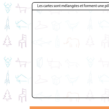
Les cartes sont mélangées et forment une pile