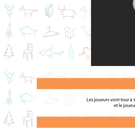
Les joueurs vont tour à 
et le joue