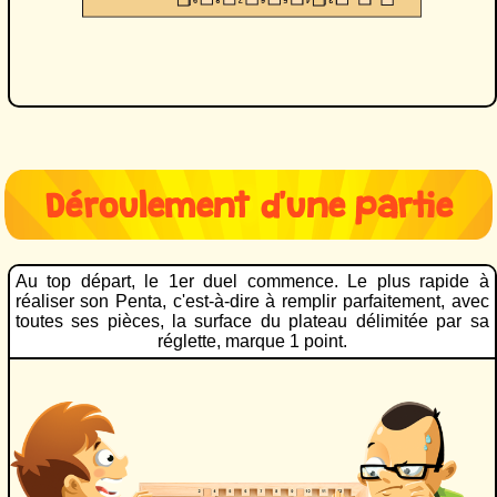
Déroulement d'une partie
Au top départ, le 1er duel commence. Le plus rapide à
réaliser son Penta, c'est-à-dire à remplir parfaitement, avec
toutes ses pièces, la surface du plateau délimitée par sa
réglette, marque 1 point.