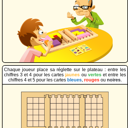
Chaque joueur place sa réglette sur le plateau : entre les
chiffres 3 et 4 pour les cartes
jaunes
ou
vertes
et entre les
chiffres 4 et 5 pour les cartes
bleues
,
rouges
ou
noires
.