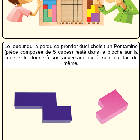
Le joueur qui a perdu ce premier duel choisit un Pentamino
(pièce composée de 5 cubes) resté dans la pioche sur la
table et le donne à son adversaire qui à son tour fait de
même.