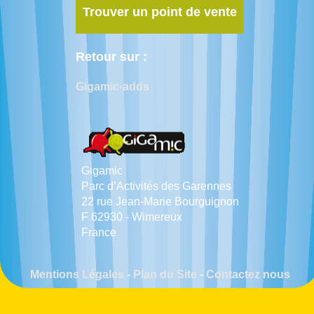
Trouver un point de vente
Retour sur :
Gigamic-adds
Gigamic
Parc d’Activités des Garennes
22 rue Jean-Marie Bourguignon
F 62930 - Wimereux
France
Mentions Légales
-
Plan du Site
-
Contactez nous