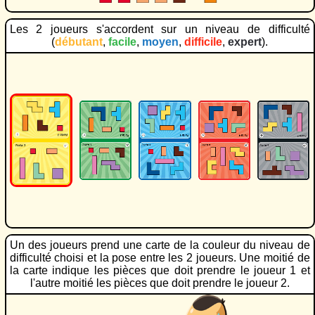
Les 2 joueurs s'accordent sur un niveau de difficulté
(
débutant
,
facile
,
moyen
,
difficile
,
expert
).
Un des joueurs prend une carte de la couleur du niveau de
difficulté choisi et la pose entre les 2 joueurs. Une moitié de
la carte indique les pièces que doit prendre le joueur 1 et
l'autre moitié les pièces que doit prendre le joueur 2.