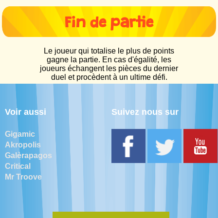
Fin de partie
Le joueur qui totalise le plus de points
gagne la partie. En cas d'égalité, les
joueurs échangent les pièces du dernier
duel et procèdent à un ultime défi.
Voir aussi
Suivez nous sur
Gigamic
Akropolis
Galèrapagos
Critical
Mr Troove