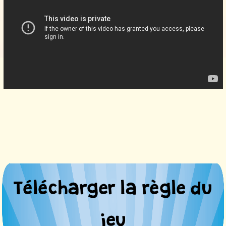
Télécharger la règle du
jeu