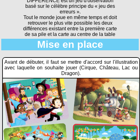
DIFFERENCE est un jeu d'observation
basé sur le célèbre principe du « jeu des
erreurs ».
Tout le monde joue en même temps et doit
retrouver le plus vite possible les deux
différences existant entre la première carte
de sa pile et la carte au centre de la table
Mise en place
Avant de débuter, il faut se mettre d'accord sur l'illustration
avec laquelle on souhaite jouer (Cirque, Château, Lac ou
Dragon).