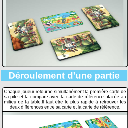
Déroulement d'une partie
Chaque joueur retourne simultanément la première carte de
sa pile et la compare avec la carte de référence placée au
milieu de la table.Il faut être le plus rapide à retrouver les
deux différences entre sa carte et la carte de référence.