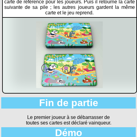
carte de référence pour les joueurs. Puis il retourne la carte
suivante de sa pile ; les autres joueurs gardent la même
carte et le jeu reprend.
Fin de partie
Le premier joueur à se débarrasser de
toutes ses cartes est déclaré vainqueur.
Démo