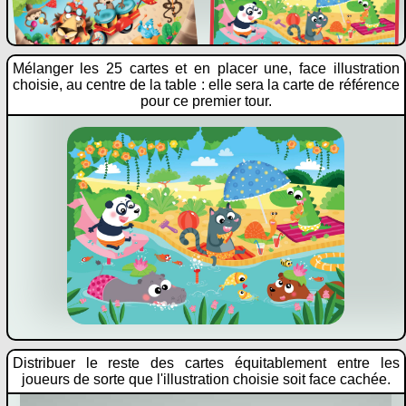
Mélanger les 25 cartes et en placer une, face illustration
choisie, au centre de la table : elle sera la carte de référence
pour ce premier tour.
Distribuer le reste des cartes équitablement entre les
joueurs de sorte que l'illustration choisie soit face cachée.