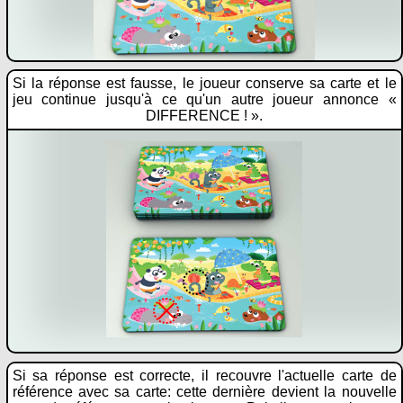
Si la réponse est fausse, le joueur conserve sa carte et le
jeu continue jusqu'à ce qu'un autre joueur annonce «
DIFFERENCE ! ».
Si sa réponse est correcte, il recouvre l'actuelle carte de
référence avec sa carte: cette dernière devient la nouvelle