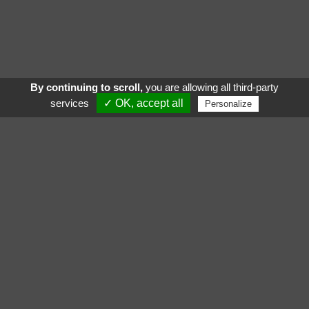
By continuing to scroll,
you are allowing all third-party
services
✓ OK, accept all
Personalize
Voir aussi
Suivez nous sur
Gigamic
La maison des souris
Wazabi
Galèrapagos