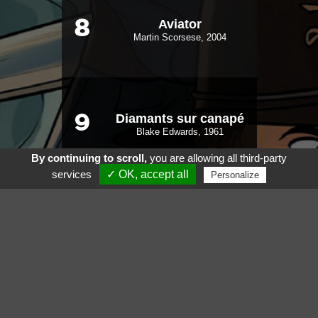
Aviator
8
Martin Scorsese, 2004
Diamants sur canapé
9
Blake Edwards, 1961
By continuing to scroll,
you are allowing all third-party
services
✓ OK, accept all
Personalize
Inglourious Basterds
10
Quentin Tarantino, 2009
Voir aussi
Suivez nous sur