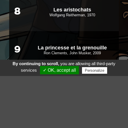
Les aristochats
8
Wolfgang Reitherman, 1970
La princesse et la grenouille
9
Ron Clements, John Musker, 2009
By continuing to scroll,
you are allowing all third-party
services
✓ OK, accept all
Personalize
Out of Africa
10
Sydney Pollack, 1985
Voir aussi
Suivez nous sur