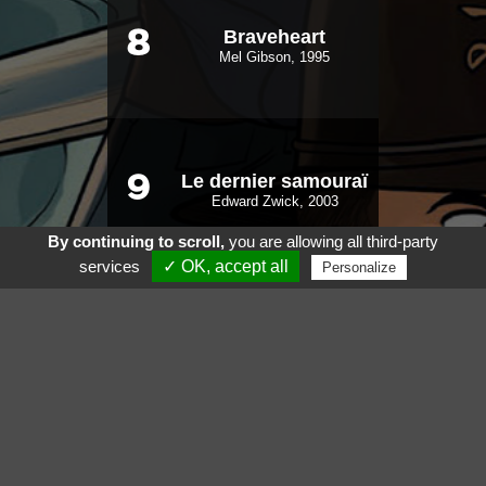
Braveheart
8
Mel Gibson, 1995
Le dernier samouraï
9
Edward Zwick, 2003
By continuing to scroll,
you are allowing all third-party
services
✓ OK, accept all
Personalize
Gladiator
10
Ridley Scott, 2000
Voir aussi
Suivez nous sur