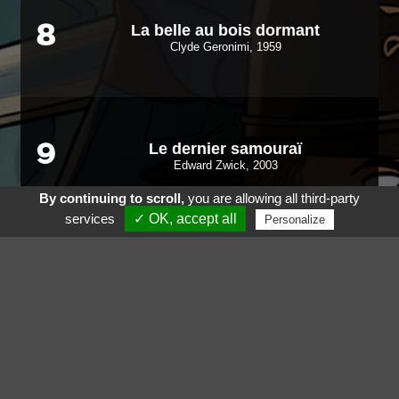
La belle au bois dormant
8
Clyde Geronimi, 1959
Le dernier samouraï
9
Edward Zwick, 2003
By continuing to scroll,
you are allowing all third-party
services
✓ OK, accept all
Personalize
Divergente
10
Neil Burger, 2014
Voir aussi
Suivez nous sur