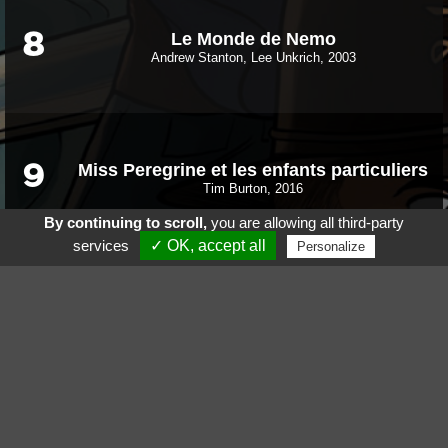
Le Monde de Nemo
8
Andrew Stanton, Lee Unkrich, 2003
Miss Peregrine et les enfants particuliers
9
Tim Burton, 2016
By continuing to scroll,
you are allowing all third-party
services
✓ OK, accept all
Personalize
La reine des neiges II
10
Jennifer Lee, Chris Buck, 2019
Voir aussi
Suivez nous sur