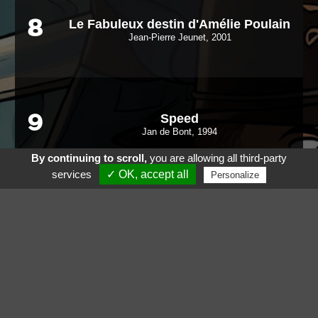
Le Fabuleux destin d'Amélie Poulain
8
Jean-Pierre Jeunet, 2001
Speed
9
Jan de Bont, 1994
By continuing to scroll,
you are allowing all third-party
services
✓ OK, accept all
Personalize
GoldenEye
10
Martin Campbell, 1995
Voir aussi
Suivez nous sur