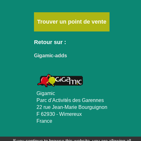
Trouver un point de vente
Retour sur :
Gigamic-adds
Gigamic
Parc d’Activités des Garennes
22 rue Jean-Marie Bourguignon
F 62930 - Wimereux
France
Mentions Légales
-
Plan du Site
-
Contactez nous
If you continue to browse this website, you are allowing all