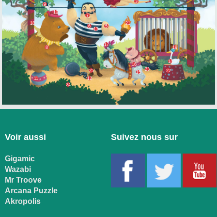
3
9
10
7
18
21
6
5
13
17
8
19
14
16
23
25
22
15
11
12
24
Voir aussi
Suivez nous sur
Gigamic
Wazabi
Mr Troove
Arcana Puzzle
Akropolis