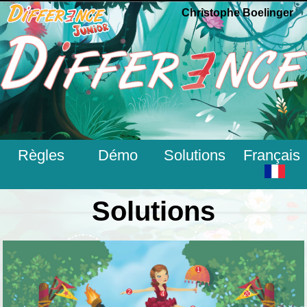
Christophe Boelinger
Règles
Démo
Solutions
Français
Solutions
1
2
4
20