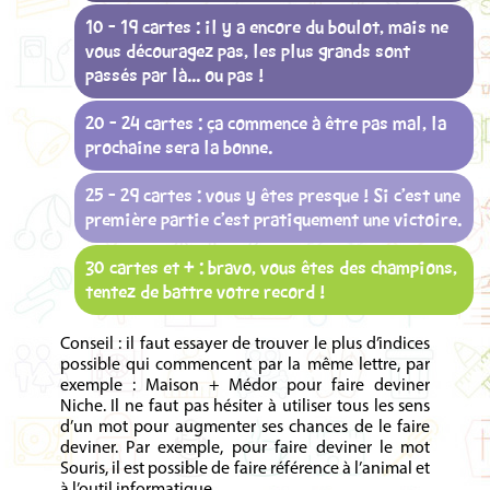
10 - 19 cartes : il y a encore du boulot, mais ne
vous découragez pas, les plus grands sont
passés par là... ou pas !
20 - 24 cartes : ça commence à être pas mal, la
prochaine sera la bonne.
25 - 29 cartes : vous y êtes presque ! Si c’est une
première partie c’est pratiquement une victoire.
30 cartes et + : bravo, vous êtes des champions,
tentez de battre votre record !
Conseil : il faut essayer de trouver le plus d’indices
possible qui commencent par la même lettre, par
exemple : Maison + Médor pour faire deviner
Niche. Il ne faut pas hésiter à utiliser tous les sens
d’un mot pour augmenter ses chances de le faire
deviner. Par exemple, pour faire deviner le mot
Souris, il est possible de faire référence à l’animal et
à l’outil informatique.